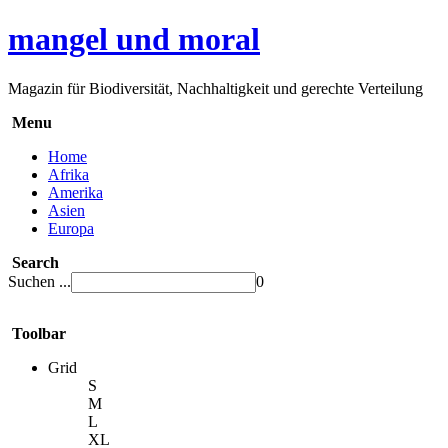
mangel und moral
Magazin für Biodiversität, Nachhaltigkeit und gerechte Verteilung
Menu
Home
Afrika
Amerika
Asien
Europa
Search
Suchen ...
0
Toolbar
Grid
S
M
L
XL