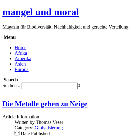
mangel und moral
Magazin für Biodiversität, Nachhaltigkeit und gerechte Verteilung
Menu
Home
Afrika
Amerika
Asien
Europa
Search
Suchen ...
0
Die Metalle gehen zu Neige
Article Information
Written by Thomas Veser
Category:
Globalisierung
Date Published