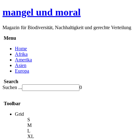
mangel und moral
Magazin für Biodiversität, Nachhaltigkeit und gerechte Verteilung
Menu
Home
Afrika
Amerika
Asien
Europa
Search
Suchen ...
0
Toolbar
Grid
S
M
L
XL