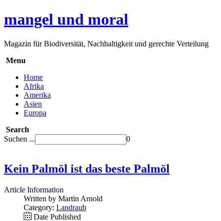
mangel und moral
Magazin für Biodiversität, Nachhaltigkeit und gerechte Verteilung
Menu
Home
Afrika
Amerika
Asien
Europa
Search
Suchen ...
0
Kein Palmöl ist das beste Palmöl
Article Information
Written by Martin Arnold
Category:
Landraub
Date Published