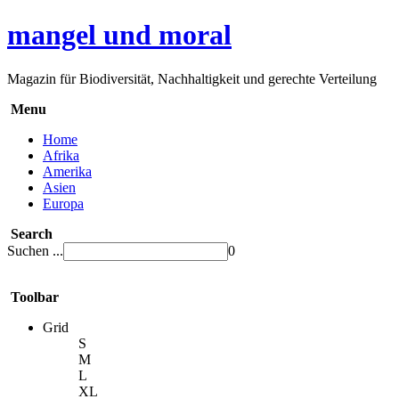
mangel und moral
Magazin für Biodiversität, Nachhaltigkeit und gerechte Verteilung
Menu
Home
Afrika
Amerika
Asien
Europa
Search
Suchen ...
0
Toolbar
Grid
S
M
L
XL