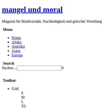
mangel und moral
Magazin für Biodiversität, Nachhaltigkeit und gerechte Verteilung
Menu
Home
Afrika
Amerika
Asien
Europa
Search
Suchen ...
0
Toolbar
Grid
S
M
L
XL