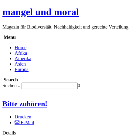
mangel und moral
Magazin für Biodiversität, Nachhaltigkeit und gerechte Verteilung
Menu
Home
Afrika
Amerika
Asien
Europa
Search
Suchen ...
0
Bitte zuhören!
Drucken
E-Mail
Details