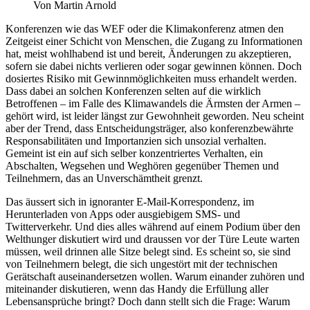
Von Martin Arnold
Konferenzen wie das WEF oder die Klimakonferenz atmen den
Zeitgeist einer Schicht von Menschen, die Zugang zu Informationen
hat, meist wohlhabend ist und bereit, Änderungen zu akzeptieren,
sofern sie dabei nichts verlieren oder sogar gewinnen können. Doch
dosiertes Risiko mit Gewinnmöglichkeiten muss erhandelt werden.
Dass dabei an solchen Konferenzen selten auf die wirklich
Betroffenen – im Falle des Klimawandels die Ärmsten der Armen –
gehört wird, ist leider längst zur Gewohnheit geworden. Neu scheint
aber der Trend, dass Entscheidungsträger, also konferenzbewährte
Responsabilitäten und Importanzien sich unsozial verhalten.
Gemeint ist ein auf sich selber konzentriertes Verhalten, ein
Abschalten, Wegsehen und Weghören gegenüber Themen und
Teilnehmern, das an Unverschämtheit grenzt.
Das äussert sich in ignoranter E-Mail-Korrespondenz, im
Herunterladen von Apps oder ausgiebigem SMS- und
Twitterverkehr. Und dies alles während auf einem Podium über den
Welthunger diskutiert wird und draussen vor der Türe Leute warten
müssen, weil drinnen alle Sitze belegt sind. Es scheint so, sie sind
von Teilnehmern belegt, die sich ungestört mit der technischen
Gerätschaft auseinandersetzen wollen. Warum einander zuhören und
miteinander diskutieren, wenn das Handy die Erfüllung aller
Lebensansprüche bringt? Doch dann stellt sich die Frage: Warum