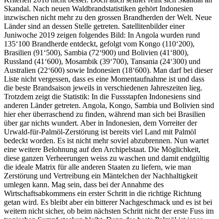
Skandal. Nach neuen Waldbrandstatistiken gehört Indonesien
inzwischen nicht mehr zu den grossen Brandherden der Welt. Neue
Länder sind an dessen Stelle getreten. Satellitenbilder einer
Juniwoche 2019 zeigen folgendes Bild: In Angola wurden rund
135‘100 Brandherde entdeckt, gefolgt vom Kongo (110‘200),
Brasilien (91‘500), Sambia (72‘900) und Bolivien (41‘800),
Russland (41‘600), Mosambik (39‘700), Tansania (24‘300) und
Australien (22‘600) sowie Indonesien (18‘600). Man darf bei dieser
Liste nicht vergessen, dass es eine Momentaufnahme ist und dass
die beste Brandsaison jeweils in verschiedenen Jahreszeiten lieg.
Trotzdem zeigt die Statistik: In die Fussstapfen Indonesiens sind
anderen Länder getreten. Angola, Kongo, Sambia und Bolivien sind
hier eher überraschend zu finden, während man sich bei Brasilien
über gar nichts wundert. Aber in Indonesien, dem Vorreiter der
Urwald-für-Palmöl-Zerstörung ist bereits viel Land mit Palmöl
bedeckt worden. Es ist nicht mehr soviel abzubrennen. Nun wartet
eine weitere Belohnung auf den Archipelstaat. Die Möglichkeit,
diese ganzen Verheerungen weiss zu waschen und damit endgültig
die ideale Matrix für alle anderen Staaten zu liefern, wie man
Zerstörung und Vertreibung ein Mäntelchen der Nachhaltigkeit
umlegen kann. Mag sein, dass bei der Annahme des
Wirtschaftsabkommens ein erster Schritt in die richtige Richtung
getan wird. Es bleibt aber ein bitterer Nachgeschmack und es ist bei
weitem nicht sicher, ob beim nächsten Schritt nicht der erste Fuss im