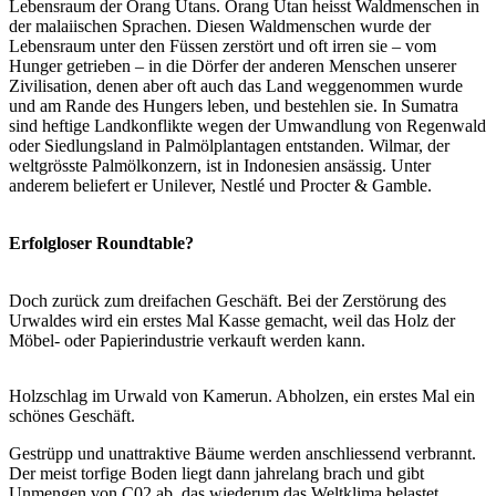
Lebensraum der Orang Utans. Orang Utan heisst Waldmenschen in
der malaiischen Sprachen. Diesen Waldmenschen wurde der
Lebensraum unter den Füssen zerstört und oft irren sie – vom
Hunger getrieben – in die Dörfer der anderen Menschen unserer
Zivilisation, denen aber oft auch das Land weggenommen wurde
und am Rande des Hungers leben, und bestehlen sie. In Sumatra
sind heftige Landkonflikte wegen der Umwandlung von Regenwald
oder Siedlungsland in Palmölplantagen entstanden. Wilmar, der
weltgrösste Palmölkonzern, ist in Indonesien ansässig. Unter
anderem beliefert er Unilever, Nestlé und Procter & Gamble.
Erfolgloser Roundtable?
Doch zurück zum dreifachen Geschäft. Bei der Zerstörung des
Urwaldes wird ein erstes Mal Kasse gemacht, weil das Holz der
Möbel- oder Papierindustrie verkauft werden kann.
Holzschlag im Urwald von Kamerun. Abholzen, ein erstes Mal ein
schönes Geschäft.
Gestrüpp und unattraktive Bäume werden anschliessend verbrannt.
Der meist torfige Boden liegt dann jahrelang brach und gibt
Unmengen von C02 ab, das wiederum das Weltklima belastet.