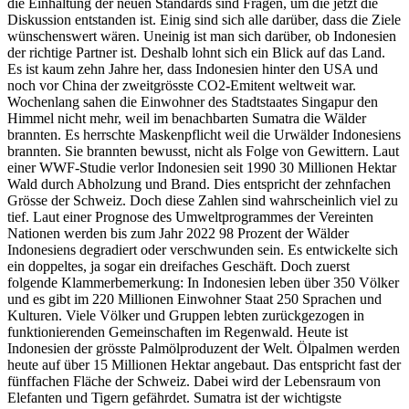
die Einhaltung der neuen Standards sind Fragen, um die jetzt die
Diskussion entstanden ist. Einig sind sich alle darüber, dass die Ziele
wünschenswert wären. Uneinig ist man sich darüber, ob Indonesien
der richtige Partner ist. Deshalb lohnt sich ein Blick auf das Land.
Es ist kaum zehn Jahre her, dass Indonesien hinter den USA und
noch vor China der zweitgrösste CO2-Emitent weltweit war.
Wochenlang sahen die Einwohner des Stadtstaates Singapur den
Himmel nicht mehr, weil im benachbarten Sumatra die Wälder
brannten. Es herrschte Maskenpflicht weil die Urwälder Indonesiens
brannten. Sie brannten bewusst, nicht als Folge von Gewittern. Laut
einer WWF-Studie verlor Indonesien seit 1990 30 Millionen Hektar
Wald durch Abholzung und Brand. Dies entspricht der zehnfachen
Grösse der Schweiz. Doch diese Zahlen sind wahrscheinlich viel zu
tief. Laut einer Prognose des Umweltprogrammes der Vereinten
Nationen werden bis zum Jahr 2022 98 Prozent der Wälder
Indonesiens degradiert oder verschwunden sein. Es entwickelte sich
ein doppeltes, ja sogar ein dreifaches Geschäft. Doch zuerst
folgende Klammerbemerkung: In Indonesien leben über 350 Völker
und es gibt im 220 Millionen Einwohner Staat 250 Sprachen und
Kulturen. Viele Völker und Gruppen lebten zurückgezogen in
funktionierenden Gemeinschaften im Regenwald. Heute ist
Indonesien der grösste Palmölproduzent der Welt. Ölpalmen werden
heute auf über 15 Millionen Hektar angebaut. Das entspricht fast der
fünffachen Fläche der Schweiz. Dabei wird der Lebensraum von
Elefanten und Tigern gefährdet. Sumatra ist der wichtigste