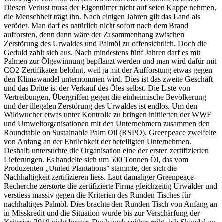
Diesen Verlust muss der Eigentümer nicht auf seien Kappe nehmen,
die Menschheit trägt ihn. Nach einigen Jahren gilt das Land als
verödet. Man darf es natürlich nicht sofort nach dem Brand
aufforsten, denn dann wäre der Zusammenhang zwischen
Zerstörung des Urwaldes und Palmöl zu offensichtlich. Doch die
Geduld zahlt sich aus. Nach mindestens fünf Jahren darf es mit
Palmen zur Ölgewinnung bepflanzt werden und man wird dafür mit
CO2-Zertifikaten belohnt, weil ja mit der Aufforstung etwas gegen
den Klimawandel unternommen wird. Dies ist das zweite Geschäft
und das Dritte ist der Verkauf des Öles selbst. Die Liste von
Vertreibungen, Übergriffen gegen die einheimische Bevölkerung
und der illegalen Zerstörung des Urwaldes ist endlos. Um den
Wildwucher etwas unter Kontrolle zu bringen initiierten der WWF
und Umweltorganisationen mit den Unternehmern zusammen den
Roundtable on Sustainable Palm Oil (RSPO). Greenpeace zweifelte
von Anfang an der Ehrlichkeit der beteiligten Unternehmen.
Deshalb untersuchte die Organisation eine der ersten zertifizierten
Lieferungen. Es handelte sich um 500 Tonnen Öl, das vom
Produzenten „United Plantations“ stammte, der sich die
Nachhaltigkeit zertifizieren liess. Laut damaliger Greenpeace-
Recherche zerstörte die zertifizierte Firma gleichzeitig Urwälder und
verstiess massiv gegen die Kriterien des Runden Tisches für
nachhaltiges Palmöl. Dies brachte den Runden Tisch von Anfang an
in Misskredit und die Situation wurde bis zur Verschärfung der
Kriterien 2018 nicht besser. Doch auch seither reiht sich Skandal an