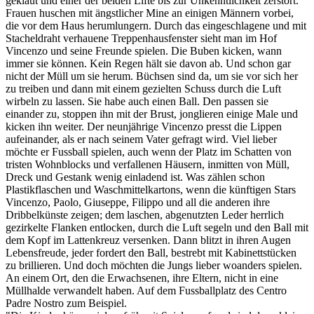
geklaut und einer der beiden Lifte bis zur Unkenntlichkeit zerstört.
Frauen huschen mit ängstlicher Mine an einigen Männern vorbei,
die vor dem Haus herumlungern. Durch das eingeschlagene und mit
Stacheldraht verhauene Treppenhausfenster sieht man im Hof
Vincenzo und seine Freunde spielen. Die Buben kicken, wann
immer sie können. Kein Regen hält sie davon ab. Und schon gar
nicht der Müll um sie herum. Büchsen sind da, um sie vor sich her
zu treiben und dann mit einem gezielten Schuss durch die Luft
wirbeln zu lassen. Sie habe auch einen Ball. Den passen sie
einander zu, stoppen ihn mit der Brust, jonglieren einige Male und
kicken ihn weiter. Der neunjährige Vincenzo presst die Lippen
aufeinander, als er nach seinem Vater gefragt wird. Viel lieber
möchte er Fussball spielen, auch wenn der Platz im Schatten von
tristen Wohnblocks und verfallenen Häusern, inmitten von Müll,
Dreck und Gestank wenig einladend ist. Was zählen schon
Plastikflaschen und Waschmittelkartons, wenn die künftigen Stars
Vincenzo, Paolo, Giuseppe, Filippo und all die anderen ihre
Dribbelkünste zeigen; dem laschen, abgenutzten Leder herrlich
gezirkelte Flanken entlocken, durch die Luft segeln und den Ball mit
dem Kopf im Lattenkreuz versenken. Dann blitzt in ihren Augen
Lebensfreude, jeder fordert den Ball, bestrebt mit Kabinettstücken
zu brillieren. Und doch möchten die Jungs lieber woanders spielen.
An einem Ort, den die Erwachsenen, ihre Eltern, nicht in eine
Müllhalde verwandelt haben. Auf dem Fussballplatz des Centro
Padre Nostro zum Beispiel.