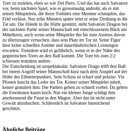
Tore zu erzielen, eben so wie Del Piero. Und das hat auch Salvatore
vor, beim nächsten Spiel, wie er grossmaulig androht, als er mit
seinen Mitspielern, die ihren Torhüter eine Memme schimpfen, das
Feld verlässt. Nur zehn Minuten später setzt er seine Drohung in die
Tat um. Die Hände in die Hüfte gestützt, steht Salvatore Dragon bei
der nächsten Partie seiner Mannschaft mit entschlossenem Blick am
Mittelkreis, auch wenn seine Mitspieler ihn bis zum Anstoss davon
zu überzeugen versuchen, dass sein Platz im Tor ist. Seine Figur
lässt keine schnellen Antritte und dauerläuferischen Leistungen
erwarten. Trotzdem wird es gefährlich, wenn er in der Nähe des
gegnerischen Tores an den Ball kommt. Die Tore bis zum 2:2
schiessen trotzdem andere.
Die Entscheidung ist unspektakulär. Salvatore Drago trifft den Ball
bei einem Angriff seiner Mannschaft kurz nach dem Anspiel auf der
Höhe des Elfmeterpunktes. Sein Schuss ist scharf und präzise. Via
Pfosten huscht das Leder ins Tor. Keiner seiner Mitspieler jubelt,
keiner gratuliert ihm. Die Partien gehen zu schnell vorbei. Da gehen
die Emotionen kaum hoch. Nur ein kleiner Junge schlägt ihm
anerkennend die Faust in den Magen. Aber das ist nicht unter
Gewalt abzubuchen. Schliesslich ist Salvatore hinreichend
geschützt.
Ähnliche Beiträge