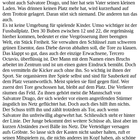
wohnt auch Salvatore Drago, und hier hat sein Vater seinen kleinen
Laden. Was drinnen keinen Platz mehr hat, wird kurzerhand auf
dem Trottoir gelagert. Daran stört sich niemand. Die anderen tun das
auch.
Es ist keine Umgebung für spielende Kinder. Umso wichtiger ist der
Fussballplatz. Den 30 Buben zwischen 12 und 22, die regelmässig
hierher kommen, bedeutet er eine Vergrösserung ihrer beengten
Welt, ein Stück Freiheit. Sie verwalten den Schlüssel zum schweren
grünen Eisentor, dass Diebe davon abhalten soll, die Tore zu klauen.
Das klappt so gut, dass auch der einzige Erwachsene, Tercero
Octavio, überflüssig ist. Der Mann mit dem Namen eines Bruchs
arbeitet im Zentrum und ist um einen guten Eindruck bemüht. Doch
den vermitteln die Kicker auch ohne ihn. So wichtig ist ihnen der
Sport. Sie organisieren ihre Spiele selbst und sind für Sauberkeit auf
dem Platz verantwortlich. Meist spielen sie fünf gegen fünf. Wer
zuerst drei Tore geschossen hat, bleibt auf dem Platz. Die Verlierer
räumen das Feld. Zu ihnen gehört meist die Mannschaft von
Salvatore Drago, der sich wieder vor einem angreifenden Stürmer
ängstlich ins Netz geflüchtet hat. Doch auch dies hilft ihm nichts.
Der Schuss trifft ihn und zählt trotzdem als Tor, auch wenn
Salvatore ihn unfreiwillig abgewehrt hat. Schliesslich steht er hinter
der Linie. Der Junge bekommt drei weitere Schüsse ab, lässt aber im
kurzen Abständen zwei Bälle ins Netz. Die Verteidiger versagen
aufs Gröbste. So lasse sich der Kasten nicht sauber halten, ruft er
seinen Mitspielern zu, die nichts anderes im Kopf haben, als schöne