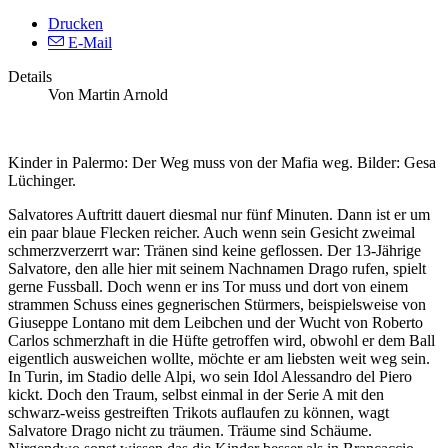
Drucken
E-Mail
Details
Von Martin Arnold
Kinder in Palermo: Der Weg muss von der Mafia weg. Bilder: Gesa
Lüchinger.
Salvatores Auftritt dauert diesmal nur fünf Minuten. Dann ist er um
ein paar blaue Flecken reicher. Auch wenn sein Gesicht zweimal
schmerzverzerrt war: Tränen sind keine geflossen. Der 13-Jährige
Salvatore, den alle hier mit seinem Nachnamen Drago rufen, spielt
gerne Fussball. Doch wenn er ins Tor muss und dort von einem
strammen Schuss eines gegnerischen Stürmers, beispielsweise von
Giuseppe Lontano mit dem Leibchen und der Wucht von Roberto
Carlos schmerzhaft in die Hüfte getroffen wird, obwohl er dem Ball
eigentlich ausweichen wollte, möchte er am liebsten weit weg sein.
In Turin, im Stadio delle Alpi, wo sein Idol Alessandro del Piero
kickt. Doch den Traum, selbst einmal in der Serie A mit den
schwarz-weiss gestreiften Trikots auflaufen zu können, wagt
Salvatore Drago nicht zu träumen. Träume sind Schäume.