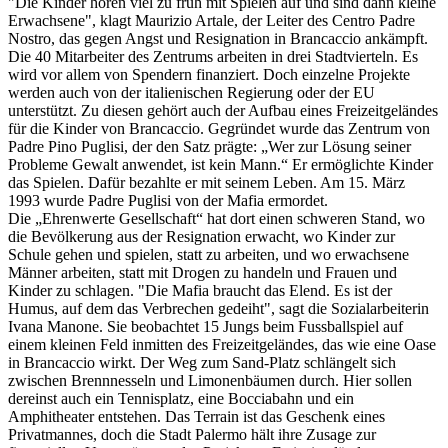
"Die Kinder hören viel zu früh mit Spielen auf und sind dann kleine
Erwachsene", klagt Maurizio Artale, der Leiter des Centro Padre
Nostro, das gegen Angst und Resignation in Brancaccio ankämpft.
Die 40 Mitarbeiter des Zentrums arbeiten in drei Stadtvierteln. Es
wird vor allem von Spendern finanziert. Doch einzelne Projekte
werden auch von der italienischen Regierung oder der EU
unterstützt. Zu diesen gehört auch der Aufbau eines Freizeitgeländes
für die Kinder von Brancaccio. Gegründet wurde das Zentrum von
Padre Pino Puglisi, der den Satz prägte: „Wer zur Lösung seiner
Probleme Gewalt anwendet, ist kein Mann.“ Er ermöglichte Kinder
das Spielen. Dafür bezahlte er mit seinem Leben. Am 15. März
1993 wurde Padre Puglisi von der Mafia ermordet.
Die „Ehrenwerte Gesellschaft“ hat dort einen schweren Stand, wo
die Bevölkerung aus der Resignation erwacht, wo Kinder zur
Schule gehen und spielen, statt zu arbeiten, und wo erwachsene
Männer arbeiten, statt mit Drogen zu handeln und Frauen und
Kinder zu schlagen. "Die Mafia braucht das Elend. Es ist der
Humus, auf dem das Verbrechen gedeiht", sagt die Sozialarbeiterin
Ivana Manone. Sie beobachtet 15 Jungs beim Fussballspiel auf
einem kleinen Feld inmitten des Freizeitgeländes, das wie eine Oase
in Brancaccio wirkt. Der Weg zum Sand-Platz schlängelt sich
zwischen Brennnesseln und Limonenbäumen durch. Hier sollen
dereinst auch ein Tennisplatz, eine Bocciabahn und ein
Amphitheater entstehen. Das Terrain ist das Geschenk eines
Privatmannes, doch die Stadt Palermo hält ihre Zusage zur