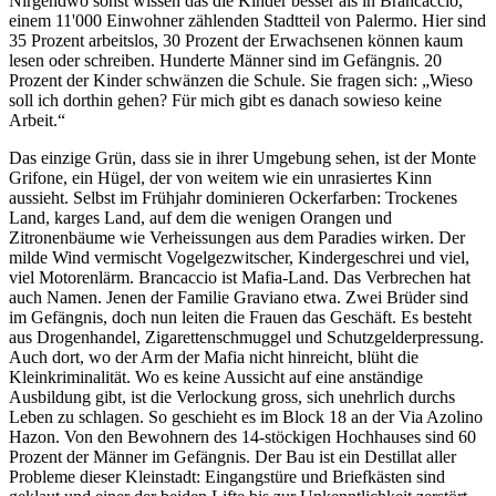
Nirgendwo sonst wissen das die Kinder besser als in Brancaccio,
einem 11'000 Einwohner zählenden Stadtteil von Palermo. Hier sind
35 Prozent arbeitslos, 30 Prozent der Erwachsenen können kaum
lesen oder schreiben. Hunderte Männer sind im Gefängnis. 20
Prozent der Kinder schwänzen die Schule. Sie fragen sich: „Wieso
soll ich dorthin gehen? Für mich gibt es danach sowieso keine
Arbeit.“
Das einzige Grün, dass sie in ihrer Umgebung sehen, ist der Monte
Grifone, ein Hügel, der von weitem wie ein unrasiertes Kinn
aussieht. Selbst im Frühjahr dominieren Ockerfarben: Trockenes
Land, karges Land, auf dem die wenigen Orangen und
Zitronenbäume wie Verheissungen aus dem Paradies wirken. Der
milde Wind vermischt Vogelgezwitscher, Kindergeschrei und viel,
viel Motorenlärm. Brancaccio ist Mafia-Land. Das Verbrechen hat
auch Namen. Jenen der Familie Graviano etwa. Zwei Brüder sind
im Gefängnis, doch nun leiten die Frauen das Geschäft. Es besteht
aus Drogenhandel, Zigarettenschmuggel und Schutzgelderpressung.
Auch dort, wo der Arm der Mafia nicht hinreicht, blüht die
Kleinkriminalität. Wo es keine Aussicht auf eine anständige
Ausbildung gibt, ist die Verlockung gross, sich unehrlich durchs
Leben zu schlagen. So geschieht es im Block 18 an der Via Azolino
Hazon. Von den Bewohnern des 14-stöckigen Hochhauses sind 60
Prozent der Männer im Gefängnis. Der Bau ist ein Destillat aller
Probleme dieser Kleinstadt: Eingangstüre und Briefkästen sind