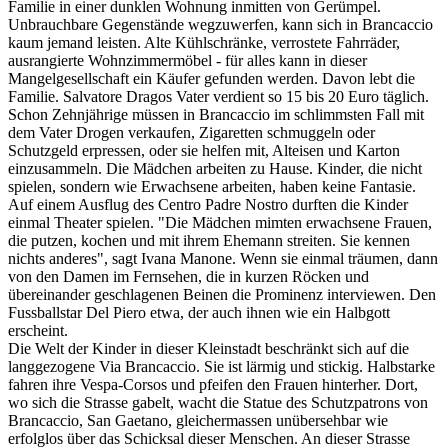
Familie in einer dunklen Wohnung inmitten von Gerümpel.
Unbrauchbare Gegenstände wegzuwerfen, kann sich in Brancaccio
kaum jemand leisten. Alte Kühlschränke, verrostete Fahrräder,
ausrangierte Wohnzimmermöbel - für alles kann in dieser
Mangelgesellschaft ein Käufer gefunden werden. Davon lebt die
Familie. Salvatore Dragos Vater verdient so 15 bis 20 Euro täglich.
Schon Zehnjährige müssen in Brancaccio im schlimmsten Fall mit
dem Vater Drogen verkaufen, Zigaretten schmuggeln oder
Schutzgeld erpressen, oder sie helfen mit, Alteisen und Karton
einzusammeln. Die Mädchen arbeiten zu Hause. Kinder, die nicht
spielen, sondern wie Erwachsene arbeiten, haben keine Fantasie.
Auf einem Ausflug des Centro Padre Nostro durften die Kinder
einmal Theater spielen. "Die Mädchen mimten erwachsene Frauen,
die putzen, kochen und mit ihrem Ehemann streiten. Sie kennen
nichts anderes", sagt Ivana Manone. Wenn sie einmal träumen, dann
von den Damen im Fernsehen, die in kurzen Röcken und
übereinander geschlagenen Beinen die Prominenz interviewen. Den
Fussballstar Del Piero etwa, der auch ihnen wie ein Halbgott
erscheint.
Die Welt der Kinder in dieser Kleinstadt beschränkt sich auf die
langgezogene Via Brancaccio. Sie ist lärmig und stickig. Halbstarke
fahren ihre Vespa-Corsos und pfeifen den Frauen hinterher. Dort,
wo sich die Strasse gabelt, wacht die Statue des Schutzpatrons von
Brancaccio, San Gaetano, gleichermassen unübersehbar wie
erfolglos über das Schicksal dieser Menschen. An dieser Strasse