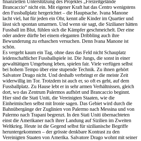
finanziellen Unterstützung des Projektes „Freizeitgelände
Brancaccio“ nicht ein. Mit eigener Kraft hat das Centro wenigstens
den Fussballplatz hergerichtet – die Hauptsache. Ivana Manone
lacht viel, hat für jeden ein Ohr, kennt alle Kinder im Quartier und
lässt sich spontan umarmen. Und wenn sie sagt, die Sizilianer hätten
Fussball im Blut, fühlen sich die Kämpfer geschmeichelt. Der eine
oder andere dürfte bei einem eleganten Dribbling auch ihre
Bewunderung zu erhaschen versuchen. Denn Ivana Manone ist
schön.
Es vergeht kaum ein Tag, ohne dass das Feld nicht Schauplatz
leidenschaftlicher Fussballspiele ist. Die Jungs, die sonst in einer
gewalttätigen Umgebung leben, spielen fair. Viele verfügen selbst
bei hohem Tempo über eine stupende Technik. Zu ihnen gehört
Salvatore Drago nicht. Und deshalb verbringt er die meiste Zeit
widerwillig im Tor. Trotzdem ist auch er, so oft es geht, auf dem
Fussballplatz. Zu Hause lebt er in sehr armen Verhältnissen, gleich
dort, wo das Zentrum Palermos aufhört und Brancaccio beginnt.
Hier sind die Stati Uniti, die Vereinigten Staaten, wie die
Einheimischen selbst mit Ironie sagen. Das Gebiet wird durch die
Bahnübergänge der Zuglinien von Palermo nach Messina und von
Palermo nach Trapani begrenzt. In den Stati Uniti übernachteten
einst die Amerikaner nach ihrer Landung auf Sizilien im Zweiten
Weltkrieg. Heute ist die Gegend selbst für sizilianische Begriffe
heruntergekommen – der grösste denkbare Kontrast zu den
Vereinigten Staaten von Amerika. Salvatore Drago wohnt mit seiner