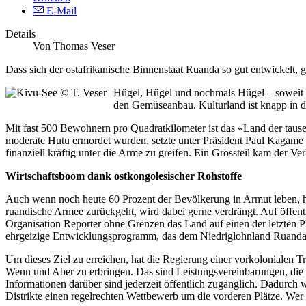
E-Mail
Details
Von Thomas Veser
Dass sich der ostafrikanische Binnenstaat Ruanda so gut entwickelt, g
Hügel, Hügel und nochmals Hügel – soweit d
den Gemüseanbau. Kulturland ist knapp in di
Mit fast 500 Bewohnern pro Quadratkilometer ist das «Land der taus
moderate Hutu ermordet wurden, setzte unter Präsident Paul Kagame 
finanziell kräftig unter die Arme zu greifen. Ein Grossteil kam der Ve
Wirtschaftsboom dank ostkongolesischer Rohstoffe
Auch wenn noch heute 60 Prozent der Bevölkerung in Armut leben, hat 
ruandische Armee zurückgeht, wird dabei gerne verdrängt. Auf öffentli
Organisation Reporter ohne Grenzen das Land auf einen der letzten Pl
ehrgeizige Entwicklungsprogramm, das dem Niedriglohnland Ruanda b
Um dieses Ziel zu erreichen, hat die Regierung einer vorkolonialen 
Wenn und Aber zu erbringen. Das sind Leistungsvereinbarungen, die de
Informationen darüber sind jederzeit öffentlich zugänglich. Dadurch 
Distrikte einen regelrechten Wettbewerb um die vorderen Plätze. Wer al