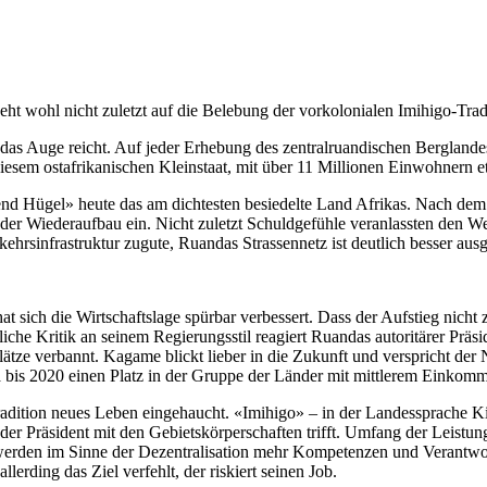
eht wohl nicht zuletzt auf die Belebung der vorkolonialen Imihigo-Tradi
as Auge reicht. Auf jeder Erhebung des zentralruandischen Berglande
esem ostafrikanischen Kleinstaat, mit über 11 Millionen Einwohnern e
end Hügel» heute das am dichtesten besiedelte Land Afrikas. Nach de
der Wiederaufbau ein. Nicht zuletzt Schuldgefühle veranlassten den We
rkehrsinfrastruktur zugute, Ruandas Strassennetz ist deutlich besser aus
sich die Wirtschaftslage spürbar verbessert. Dass der Aufstieg nicht 
che Kritik an seinem Regierungsstil reagiert Ruandas autoritärer Präsid
ätze verbannt. Kagame blickt lieber in die Zukunft und verspricht der 
is 2020 einen Platz in der Gruppe der Länder mit mittlerem Einkomme
Tradition neues Leben eingehaucht. «Imihigo» – in der Landessprache K
r Präsident mit den Gebietskörperschaften trifft. Umfang der Leistung 
werden im Sinne der Dezentralisation mehr Kompetenzen und Verantwortu
lerding das Ziel verfehlt, der riskiert seinen Job.