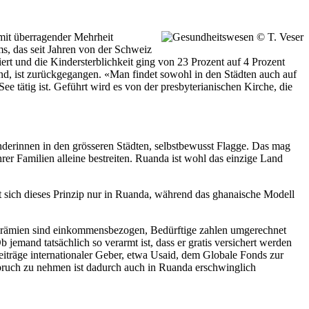
 mit überragender Mehrheit
s, das seit Jahren von der Schweiz
iert und die Kindersterblichkeit ging von 23 Prozent auf 4 Prozent
nd, ist zurückgegangen. «Man findet sowohl in den Städten auch auf
e tätig ist. Geführt wird es von der presbyterianischen Kirche, die
derinnen in den grösseren Städten, selbstbewusst Flagge. Das mag
r Familien alleine bestreiten. Ruanda ist wohl das einzige Land
 sich dieses Prinzip nur in Ruanda, während das ghanaische Modell
esprämien sind einkommensbezogen, Bedürftige zahlen umgerechnet
emand tatsächlich so verarmt ist, dass er gratis versichert werden
Beiträge internationaler Geber, etwa Usaid, dem Globale Fonds zur
ruch zu nehmen ist dadurch auch in Ruanda erschwinglich