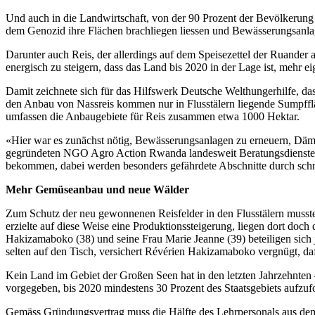
Und auch in die Landwirtschaft, von der 90 Prozent der Bevölkerung
dem Genozid ihre Flächen brachliegen liessen und Bewässerungsanlag
Darunter auch Reis, der allerdings auf dem Speisezettel der Ruander 
energisch zu steigern, dass das Land bis 2020 in der Lage ist, mehr 
Damit zeichnete sich für das Hilfswerk Deutsche Welthungerhilfe, das
den Anbau von Nassreis kommen nur in Flusstälern liegende Sumpffläche
umfassen die Anbaugebiete für Reis zusammen etwa 1000 Hektar.
«Hier war es zunächst nötig, Bewässerungsanlagen zu erneuern, Dä
gegründeten NGO Agro Action Rwanda landesweit Beratungsdienste anbi
bekommen, dabei werden besonders gefährdete Abschnitte durch sch
Mehr Gemüseanbau und neue Wälder
Zum Schutz der neu gewonnenen Reisfelder in den Flusstälern musste v
erzielte auf diese Weise eine Produktionssteigerung, liegen dort doc
Hakizamaboko (38) und seine Frau Marie Jeanne (39) beteiligen sich
selten auf den Tisch, versichert Révérien Hakizamaboko vergnügt, da
Kein Land im Gebiet der Großen Seen hat in den letzten Jahrzehnten
vorgegeben, bis 2020 mindestens 30 Prozent des Staatsgebiets aufzufor
Gemäss Gründungsvertrag muss die Hälfte des Lehrpersonals aus dem 