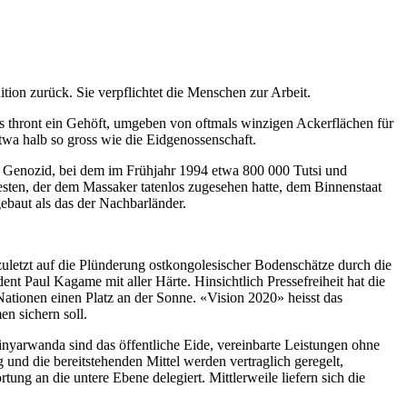
tion zurück. Sie verpflichtet die Menschen zur Arbeit.
s thront ein Gehöft, umgeben von oftmals winzigen Ackerflächen für
twa halb so gross wie die Eidgenossenschaft.
m Genozid, bei dem im Frühjahr 1994 etwa 800 000 Tutsi und
sten, der dem Massaker tatenlos zugesehen hatte, dem Binnenstaat
gebaut als das der Nachbarländer.
zuletzt auf die Plünderung ostkongolesischer Bodenschätze durch die
ent Paul Kagame mit aller Härte. Hinsichtlich Pressefreiheit hat die
Nationen einen Platz an der Sonne. «Vision 2020» heisst das
n sichern soll.
inyarwanda sind das öffentliche Eide, vereinbarte Leistungen ohne
und die bereitstehenden Mittel werden vertraglich geregelt,
ng an die untere Ebene delegiert. Mittlerweile liefern sich die