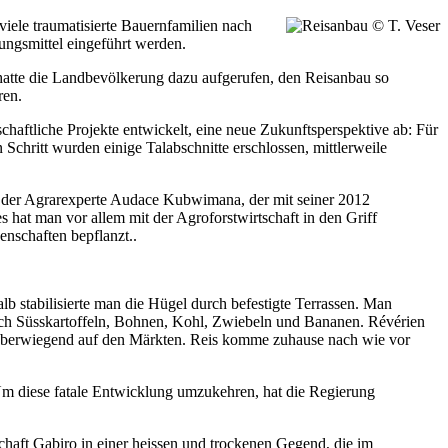
iele traumatisierte Bauernfamilien nach
ungsmittel eingeführt werden.
e hatte die Landbevölkerung dazu aufgerufen, den Reisanbau so
ren.
chaftliche Projekte entwickelt, eine neue Zukunftsperspektive ab: Für
 Schritt wurden einige Talabschnitte erschlossen, mittlerweile
 der Agrarexperte Audace Kubwimana, der mit seiner 2012
 hat man vor allem mit der Agroforstwirtschaft in den Griff
nschaften bepflanzt..
b stabilisierte man die Hügel durch befestigte Terrassen. Man
 auch Süsskartoffeln, Bohnen, Kohl, Zwiebeln und Bananen. Révérien
e überwiegend auf den Märkten. Reis komme zuhause nach wie vor
Um diese fatale Entwicklung umzukehren, hat die Regierung
haft Gabiro in einer heissen und trockenen Gegend, die im