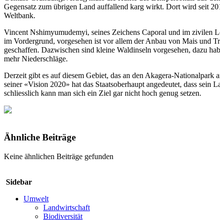
Gegensatz zum übrigen Land auffallend karg wirkt. Dort wird seit 20
Weltbank.
Vincent Nshimyumudemyi, seines Zeichens Caporal und im zivilen Lebe
im Vordergrund, vorgesehen ist vor allem der Anbau von Mais und T
geschaffen. Dazwischen sind kleine Waldinseln vorgesehen, dazu ha
mehr Niederschläge.
Derzeit gibt es auf diesem Gebiet, das an den Akagera-Nationalpark a
seiner «Vision 2020» hat das Staatsoberhaupt angedeutet, dass sein L
schliesslich kann man sich ein Ziel gar nicht hoch genug setzen.
Ähnliche Beiträge
Keine ähnlichen Beiträge gefunden
Sidebar
Umwelt
Landwirtschaft
Biodiversität