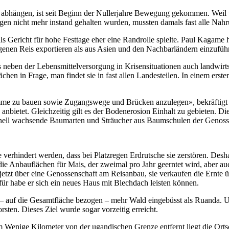
 abhängen, ist seit Beginn der Nullerjahre Bewegung gekommen. Weil v
en nicht mehr instand gehalten wurden, mussten damals fast alle Nahr
als Gericht für hohe Festtage eher eine Randrolle spielte. Paul Kagam
eigenen Reis exportieren als aus Asien und den Nachbarländern einzufüh
 neben der Lebensmittelversorgung in Krisensituationen auch landwirts
n in Frage, man findet sie in fast allen Landesteilen. In einem ersten
mme zu bauen sowie Zugangswege und Brücken anzulegen», bekräftigt
etet. Gleichzeitig gilt es der Bodenerosion Einhalt zu gebieten. Dies
nell wachsende Baumarten und Sträucher aus Baumschulen der Genosse
erhindert werden, dass bei Platzregen Erdrutsche sie zerstören. Deshal
h die Anbauflächen für Mais, der zweimal pro Jahr geerntet wird, aber
 jetzt über eine Genossenschaft am Reisanbau, sie verkaufen die Ernt
für habe er sich ein neues Haus mit Blechdach leisten können.
 – auf die Gesamtfläche bezogen – mehr Wald eingebüsst als Ruanda. 
sten. Dieses Ziel wurde sogar vorzeitig erreicht.
Wenige Kilometer von der ugandischen Grenze entfernt liegt die Ortsc