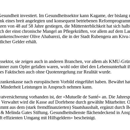
 Gesundheit investiert. Im Gesundheitssektor kann Kagame, der bislang
nk eines breit angelegten und konsequent betriebenen Reformprogramm
en von 48 auf 58 Jahre gestiegen, die Müttersterblichkeit hat sich halb
ch der einst chronische Mangel an Pflegekräften, vor allem auf dem La
rankenschwester Olive Ahabarezi, die in der Stadt Rubengera am Kivu-Se
licher Gelder erhält.
ssektor, sie zeigen auch in anderen Branchen, vor allem als KMU-Grün
ner zum Opfer gefallen waren, wohl oder übel den Lebensunterhalt ihre
 des Faktischen auch ohne Quotenregelung zur Realität wurde.
tkrankenkasse nach europäischem Vorbild eingeführt haben. Bewährt hat
ne Minderheit Leistungen in Anspruch nehmen kann.
vatversicherung vorhanden ist, der «Mutuelle de Santé» an. Die Jahr
erwaltet wird die Kasse auf Dorfebene durch gewählte Mitarbeiter. Ob j
tammt aus dem (stark fremdfinanzierten) Staatshaushalt, ergänzt durch 
 Melinda Gates Stiftung. Gesundheitsdienste flächendeckend in Ansp
ft effizienten Umgang mit Hilfsgeldern» bescheinigt.