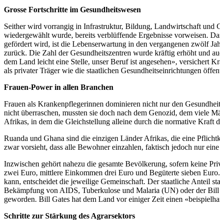
Grosse Fortschritte im Gesundheitswesen
Seither wird vorrangig in Infrastruktur, Bildung, Landwirtschaft und
wiedergewählt wurde, bereits verblüffende Ergebnisse vorweisen. Da
gefördert wird, ist die Lebenserwartung in den vergangenen zwölf Jahr
zurück. Die Zahl der Gesundheitszentren wurde kräftig erhöht und au
dem Land leicht eine Stelle, unser Beruf ist angesehen», versichert K
als privater Träger wie die staatlichen Gesundheitseinrichtungen öffent
Frauen-Power in allen Branchen
Frauen als Krankenpflegerinnen dominieren nicht nur den Gesundheit
nicht überraschen, mussten sie doch nach dem Genozid, dem viele Män
Afrikas, in dem die Gleichstellung alleine durch die normative Kraft
Ruanda und Ghana sind die einzigen Länder Afrikas, die eine Pflich
zwar vorsieht, dass alle Bewohner einzahlen, faktisch jedoch nur ei
Inzwischen gehört nahezu die gesamte Bevölkerung, sofern keine Pri
zwei Euro, mittlere Einkommen drei Euro und Begüterte sieben Euro. V
kann, entscheidet die jeweilige Gemeinschaft. Der staatliche Anteil s
Bekämpfung von AIDS, Tuberkulose und Malaria (UN) oder der Bill &
geworden. Bill Gates hat dem Land vor einiger Zeit einen «beispielha
Schritte zur Stärkung des Agrarsektors